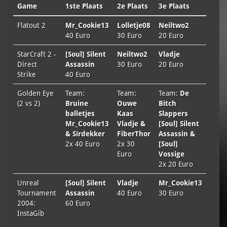
Game
1ste Plaats
2e Plaats
3e Plaats
Flatout 2
Mr_Cookie13
Lolletje08
Neiltwo2
40 Euro
30 Euro
20 Euro
StarCraft 2 -
[Soul] Silent
Neiltwo2
Vladje
Direct
Assassin
30 Euro
20 Euro
Strike
40 Euro
Golden Eye
Team:
Team:
Team:
De
(2 vs 2)
Bruine
Ouwe
Bitch
balletjes
Kaas
Slappers
Mr_Cookie13
Vladje &
[Soul] Silent
& Sirdekker
FiberThor
Assassin &
2x 40 Euro
2x 30
[Soul]
Euro
Vossige
2x 20 Euro
Unreal
[Soul] Silent
Vladje
Mr_Cookie13
Tournament
Assassin
40 Euro
30 Euro
2004:
60 Euro
InstaGib