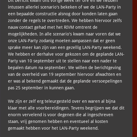
Dit bericht kwam ons vorige week ter ore en we hebben
intussen allerlei scenario's bekeken of we de LAN-Party in
een bepaalde constructie alsnog door konden laten gaan
zonder de regels te overtreden. We hebben hiervoor zelfs
nauw contact gehad met het RIVM omtrent de
mogelijkheden. In alle scenario's kwam naar voren dat we
onze LAN-Party zodanig moeten aanpassen dat er geen
sprake meer kan zijn van een gezellig LAN-Party weekend.
We hebben er derhalve voor gekozen om de geplande LAN-
Party van 10 september uit te stellen naar een nader te
bepalen datum na september. We willen de berichtgeving
van de overheid van 19 september hiervoor afwachten en
er was al bekend gemaakt dat de geplande versoepelingen
pas 25 september in kunnen gaan.
We zijn er zelf erg teleurgesteld over en waren al bijna
klaar met alle voorbereidingen. Tevens begrijpen we dat dit
enorm vervelend is voor degenen die al ingeschreven
staan, vrij genomen hebben en eventueel al kosten
gemaakt hebben voor het LAN-Party weekend.