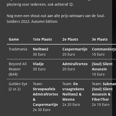
plezierig voor iedereen, ook achteraf 😉.
Nog even een shout-out aan alle prijs winnaars van de Soul-
Soldiers 2022: Autumn Edition:
Game
1ste Plaats
2e Plaats
3e Plaats
Trackmania
Neiltwo2
Caspermartijn
CommanderJo
30 Euro
20 Euro
10 Euro
Beyond All
Vladje
AdmiralVortex
[Soul] Silent
Reason
30 Euro
20 Euro
Assassin
(BAR)
10 Euro
Golden Eye
Team:
Team:
De
Team:
Submar
(2 vs 2)
Stroopwafels
vraagtekens
[Soul] Silent
AdmiralVortex
Neiltwo2 &
Assassin &
&
Menno
FiberThor
Caspermartijn
2x 20 Euro
2x 10 Euro
2x 30 Euro