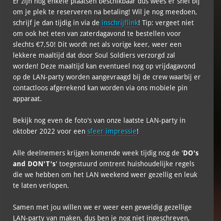
Er zijn nog enkele plaatsen beschikbaar dus wees er snel bij
om je plek te reserveren na betaling! Wil je nog meedoen,
schrijf je dan tijdig in via de
inschrijflink
! Tip: vergeet niet
om ook het eten van zaterdagavond te bestellen voor
slechts €7,50! Dit wordt net als vorige keer, weer een
lekkere maaltijd dat door Soul Soldiers verzorgd zal
worden! Deze maaltijd kan eventueel nog op vrijdagavond
op de LAN-party worden aangevraagd bij de crew waarbij er
contactloos afgerekend kan worden via ons mobiele pin
apparaat.
Bekijk nog even de foto's van onze laatste LAN-party in
oktober 2022 voor een
sfeer impressie
!
Alle deelnemers krijgen komende week tijdig nog de '
DO's
and DON'T's
' toegestuurd omtrent huishoudelijke regels
die we hebben om het LAN weekend weer gezellig en leuk
te laten verlopen.
Samen met jou willen we er weer een geweldig gezellige
LAN-party van maken, dus ben je nog niet ingeschreven,