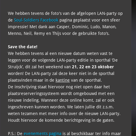
We hebben tevens de foto's van de afgelopen LAN-party op
de
Soul-Soldiers Facebook
pagina geplaatst voor een sfeer
impressie! Met dank aan Casper, Dominic, Ludo, Manon,
Menno, Neil, Remy en Thijs voor de gebruikte foto’s.
Save the date!
We hebben tevens al een nieuwe datum weten vast te
leggen voor de volgende LAN-party editie in sporthal ‘De
Struijck’, dit zal het weekend van
21, 22 en 23 oktober
worden! De LAN-party zal deze keer niet in de sporthal
plaatsvinden maar in de
kantine
van de sporthal.
De inschrijving staat hiervoor nog niet open daar het
plaatsreserveringssysteem wordt omgebouwd met een
nieuwe indeling. Wanneer deze online komt, zal er ook
ingeschreven kunnen worden. We laten jullie dit z.s.m.
weten tezamen met meer info over de nieuwe LAN-party.
Houdt hiervoor de komende berichtgeving in de gaten.
P.S.: De
evenements pagina
is al beschikbaar ter info maar