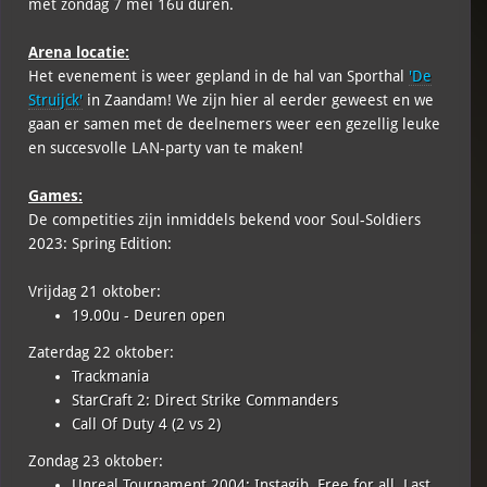
met zondag 7 mei 16u duren.
Arena locatie:
Het evenement is weer gepland in de hal van Sporthal
'De
Struijck'
in Zaandam! We zijn hier al eerder geweest en we
gaan er samen met de deelnemers weer een gezellig leuke
en succesvolle LAN-party van te maken!
Games:
De competities zijn inmiddels bekend voor Soul-Soldiers
2023: Spring Edition:
Vrijdag 21 oktober:
19.00u - Deuren open
Zaterdag 22 oktober:
Trackmania
StarCraft 2: Direct Strike Commanders
Call Of Duty 4 (2 vs 2)
Zondag 23 oktober:
Unreal Tournament 2004: Instagib, Free for all, Last