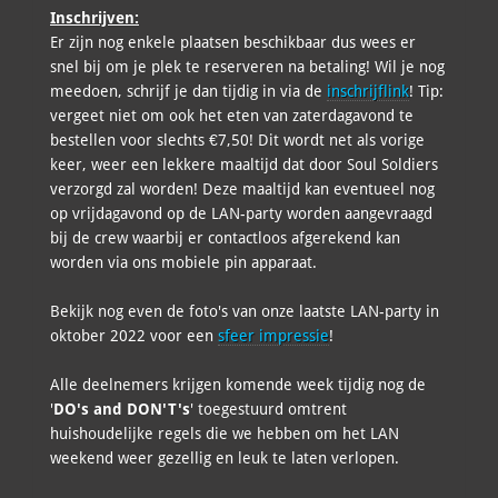
Inschrijven:
Er zijn nog enkele plaatsen beschikbaar dus wees er
snel bij om je plek te reserveren na betaling! Wil je nog
meedoen, schrijf je dan tijdig in via de
inschrijflink
! Tip:
vergeet niet om ook het eten van zaterdagavond te
bestellen voor slechts €7,50! Dit wordt net als vorige
keer, weer een lekkere maaltijd dat door Soul Soldiers
verzorgd zal worden! Deze maaltijd kan eventueel nog
op vrijdagavond op de LAN-party worden aangevraagd
bij de crew waarbij er contactloos afgerekend kan
worden via ons mobiele pin apparaat.
Bekijk nog even de foto's van onze laatste LAN-party in
oktober 2022 voor een
sfeer impressie
!
Alle deelnemers krijgen komende week tijdig nog de
'
DO's and DON'T's
' toegestuurd omtrent
huishoudelijke regels die we hebben om het LAN
weekend weer gezellig en leuk te laten verlopen.