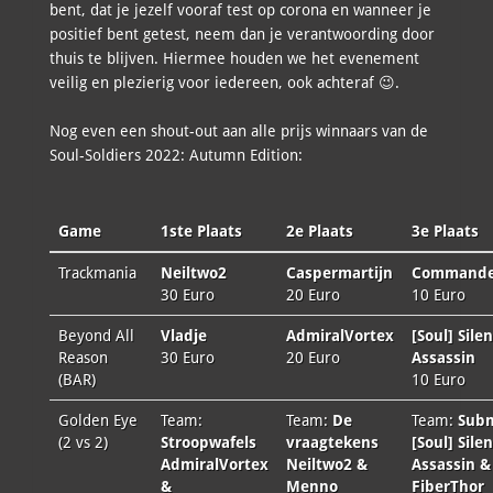
bent, dat je jezelf vooraf test op corona en wanneer je
positief bent getest, neem dan je verantwoording door
thuis te blijven. Hiermee houden we het evenement
veilig en plezierig voor iedereen, ook achteraf 😉.
Nog even een shout-out aan alle prijs winnaars van de
Soul-Soldiers 2022: Autumn Edition:
Game
1ste Plaats
2e Plaats
3e Plaats
Trackmania
Neiltwo2
Caspermartijn
Commande
30 Euro
20 Euro
10 Euro
Beyond All
Vladje
AdmiralVortex
[Soul] Silen
Reason
30 Euro
20 Euro
Assassin
(BAR)
10 Euro
Golden Eye
Team:
Team:
De
Team:
Sub
(2 vs 2)
Stroopwafels
vraagtekens
[Soul] Silen
AdmiralVortex
Neiltwo2 &
Assassin &
&
Menno
FiberThor