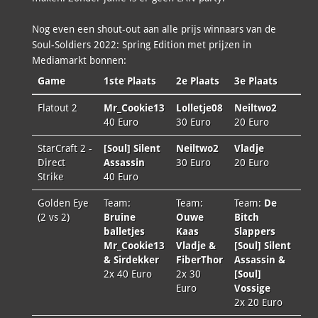
Nog even een shout-out aan alle prijs winnaars van de
Soul-Soldiers 2022: Spring Edition met prijzen in
Mediamarkt bonnen:
Game
1ste Plaats
2e Plaats
3e Plaats
Flatout 2
Mr_Cookie13
Lolletje08
Neiltwo2
40 Euro
30 Euro
20 Euro
StarCraft 2 -
[Soul] Silent
Neiltwo2
Vladje
Direct
Assassin
30 Euro
20 Euro
Strike
40 Euro
Golden Eye
Team:
Team:
Team:
De
(2 vs 2)
Bruine
Ouwe
Bitch
balletjes
Kaas
Slappers
Mr_Cookie13
Vladje &
[Soul] Silent
& Sirdekker
FiberThor
Assassin &
2x 40 Euro
2x 30
[Soul]
Euro
Vossige
2x 20 Euro