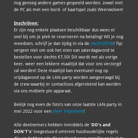
nog genoeg andere games gespeeld worden, zowel met
de PC als met een bord- of kaartspel zoals Weerwolven!
Inschrijven:
Er zijn nog enkele plaatsen beschikbaar dus wees er
snel bij om je plek te reserveren na betaling! Wil je nog
meedoen, schrijf je dan tijdig in via de
inschrijflink
! Tip:
vergeet niet om ook het eten van zaterdagavond te
bestellen voor slechts €7,50! Dit wordt net als vorige
keer, weer een lekkere maaltijd dat voor ons verzorgd
zal worden! Deze maaltijd kan eventueel nog op
vrijdagavond op de LAN-party worden aangevraagd bij
de crew waarbij er contactloos afgerekend kan worden
via ons mobiele pin apparaat.
Bekijk nog even de foto's van onze laatste LAN-party in
mei 2022 voor een
sfeer impressie
!
Alle deelnemers hebben inmiddels de '
DO's and
DON'T's
' toegestuurd omtrent huishoudelijke regels