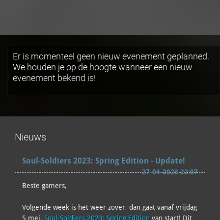
Er is momenteel geen nieuw evenement geplanned.
We houden je op de hoogte wanneer een nieuw
evenement bekend is!
Nieuws
Soul-Soldiers 2023: Spring Edition - Update!
27-04-2023 22:07
Beste gamers,
Volgende week is het weer zover, dan gaat vanaf vrijdag
5 mei,
Soul-Soldiers 2023: Spring Edition
van start! Dit